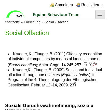
Direkt zum Inhalt
Skip to search
Login links
Anmelden
Registrieren
toggle
Sie sind hier
Startseite
»
Forschung
»
Social Olfaction
Social Olfaction
Krueger, K.; Flauger, B. (2011) Olfactory recognition
of individual competitors by means of faeces in horse
(
Equus caballus
); Anim. Cogn. 14 245-257
Krueger,K.; Flauger, B. (2009) Social and individual
olfaction through horse faeces (
Equus caballus
); in:
Program of the 4. Thementagung der Ethologischen
Gesellschaft, Februar 12 -14, 2009. 23
Soziale Geruchswahrnehmung, soziale