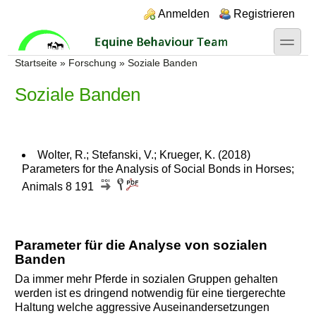
Direkt zum Inhalt
Skip to search
Login links
Anmelden
Registrieren
toggle
Sie sind hier
Startseite
»
Forschung
»
Soziale Banden
Soziale Banden
Wolter, R.; Stefanski, V.; Krueger, K. (2018)
Parameters for the Analysis of Social Bonds in Horses;
Animals 8 191
Parameter für die Analyse von sozialen
Banden
Da immer mehr Pferde in sozialen Gruppen gehalten
werden ist es dringend notwendig für eine tiergerechte
Haltung welche aggressive Auseinandersetzungen