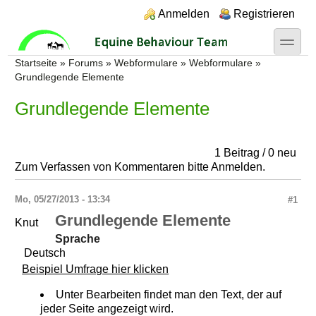
Direkt zum Inhalt
Skip to search
Login links
Anmelden
Registrieren
toggle
Sie sind hier
Startseite
»
Forums
»
Webformulare
»
Webformulare
»
Grundlegende Elemente
Grundlegende Elemente
1 Beitrag / 0 neu
Zum Verfassen von Kommentaren bitte
Anmelden
.
Mo, 05/27/2013 - 13:34
#1
Grundlegende Elemente
Knut
Sprache
Deutsch
Beispiel Umfrage hier klicken
Unter Bearbeiten findet man den Text, der auf
jeder Seite angezeigt wird.