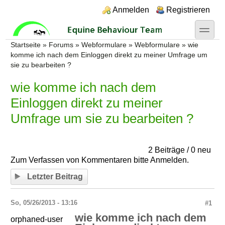
Direkt zum Inhalt
Skip to search
Login links
Anmelden
Registrieren
toggle
Sie sind hier
Startseite
»
Forums
»
Webformulare
»
Webformulare
»
wie
komme ich nach dem Einloggen direkt zu meiner Umfrage um
sie zu bearbeiten ?
wie komme ich nach dem
Einloggen direkt zu meiner
Umfrage um sie zu bearbeiten ?
2 Beiträge / 0 neu
Zum Verfassen von Kommentaren bitte
Anmelden
.
Letzter Beitrag
So, 05/26/2013 - 13:16
#1
wie komme ich nach dem
orphaned-user